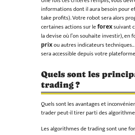
Une fois ces critères remplis, vous dev
informations dont il aura besoin pour ef
take profits). Votre robot sera alors
certaines actions sur le
suivant ce
forex
la devise où l’on souhaite investir), e
ou autres indicateurs techniques..
prix
sera accessible depuis votre plateform
Quels sont les princi
trading ?
Quels sont les avantages et inconvéni
trader peut-il tirer parti des algorithm
Les algorithmes de trading sont une fo