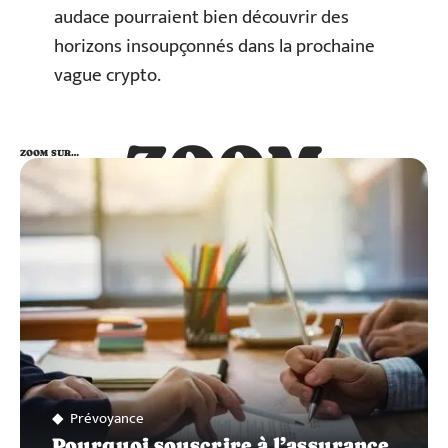
audace pourraient bien découvrir des
horizons insoupçonnés dans la prochaine
vague crypto.
ZOOM
ZOOM SUR…
SUR…
Prévoyance
Pourquoi souscrire à l’assurance