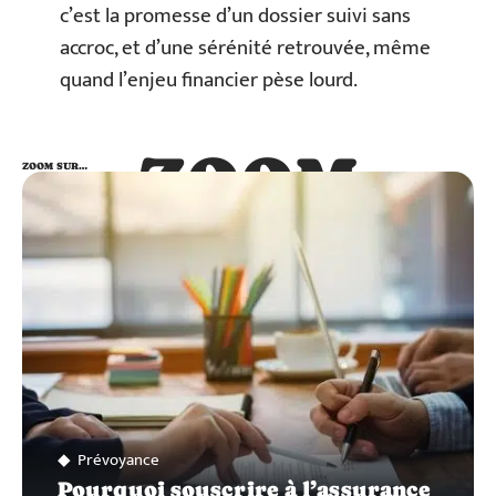
c’est la promesse d’un dossier suivi sans
accroc, et d’une sérénité retrouvée, même
quand l’enjeu financier pèse lourd.
ZOOM
ZOOM SUR…
SUR…
Prévoyance
Pourquoi souscrire à l’assurance