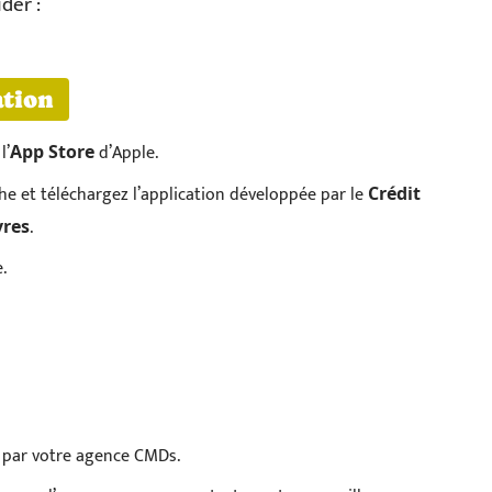
der :
ation
l’
d’Apple.
App Store
he et téléchargez l’application développée par le
Crédit
.
vres
.
i par votre agence CMDs.