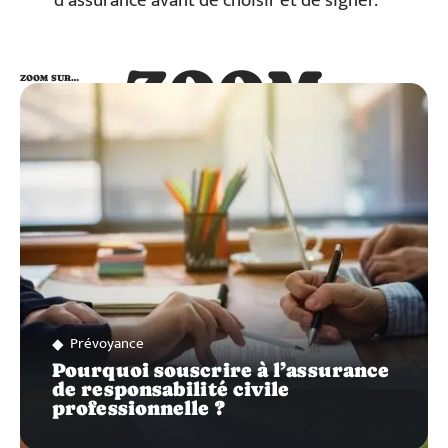
d’assurance avant de choisir et de signer.
ZOOM
ZOOM SUR…
SUR…
Prévoyance
Pourquoi souscrire à l’assurance
de responsabilité civile
professionnelle ?